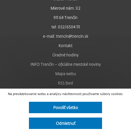
Mierové nám. 1/2
911 64 Trenčín
tel: 032/6504 111
e-mail: trencin@trencin.sk
Kontakt
Úradné hodiny
INFO Trenčín – oficiálne mestské noviny
Mapa webu
RSS feed
Nastavenie cookies
Na prevádzkovanie webu a analýzu návštevnosti používame súbory cookies.
Facebook
Povoliť všetko
YouTube
Instagram
Odmietnuť
Vyhlásenie o prístupnosti