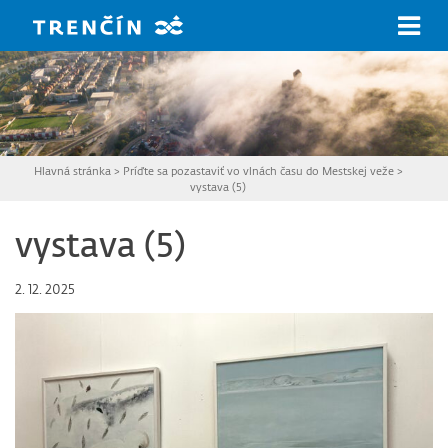
Prejsť na hlavný obsah
Hlavná stránka
>
Príďte sa pozastaviť vo vlnách času do Mestskej veže
>
vystava (5)
vystava (5)
2. 12. 2025