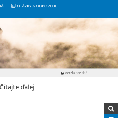
IÁ
OTÁZKY A ODPOVEDE
Verzia pre tlač
Čítajte ďalej