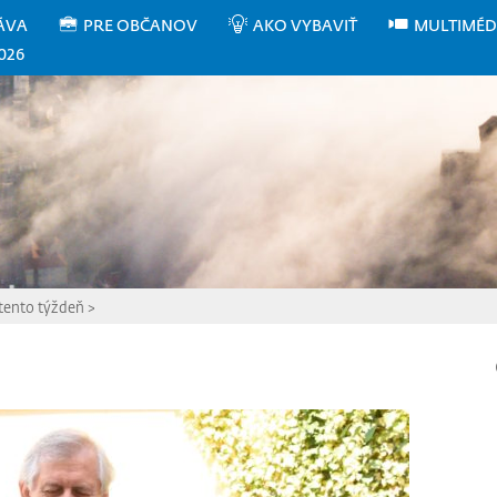
ÁVA
PRE OBČANOV
AKO VYBAVIŤ
MULTIMÉD
026
 tento týždeň
>