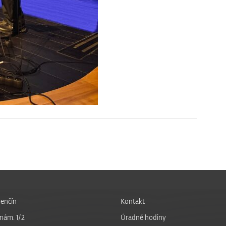
enčín
Kontakt
nám. 1/2
Úradné hodiny