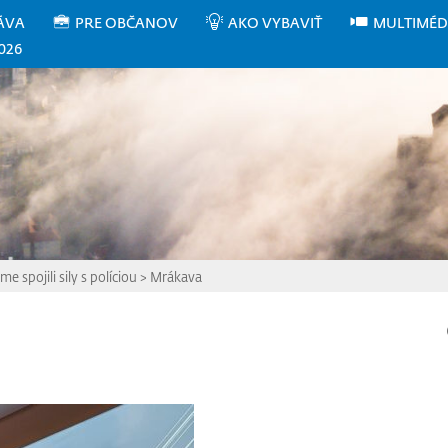
ÁVA
PRE OBČANOV
AKO VYBAVIŤ
MULTIMÉD
026
 spojili sily s políciou
>
Mrákava