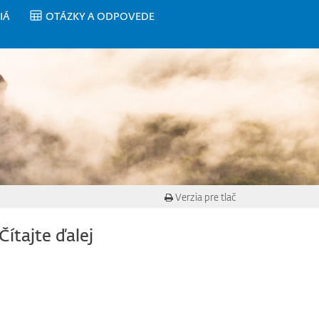
IÁ
OTÁZKY A ODPOVEDE
Verzia pre tlač
Čítajte ďalej