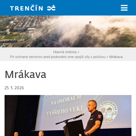
Prejsť na hlavný obsah
Hlavná stránka
>
Pri ochrane seniorov pred podvodmi sme spojili sily s políciou
>
Mrákava
Mrákava
25. 5. 2026