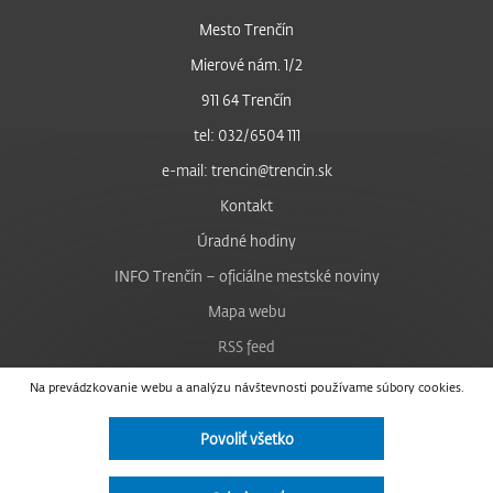
Mesto Trenčín
Mierové nám. 1/2
911 64 Trenčín
tel: 032/6504 111
e-mail: trencin@trencin.sk
Kontakt
Úradné hodiny
INFO Trenčín – oficiálne mestské noviny
Mapa webu
RSS feed
Nastavenie cookies
Na prevádzkovanie webu a analýzu návštevnosti používame súbory cookies.
Facebook
Povoliť všetko
YouTube
Instagram