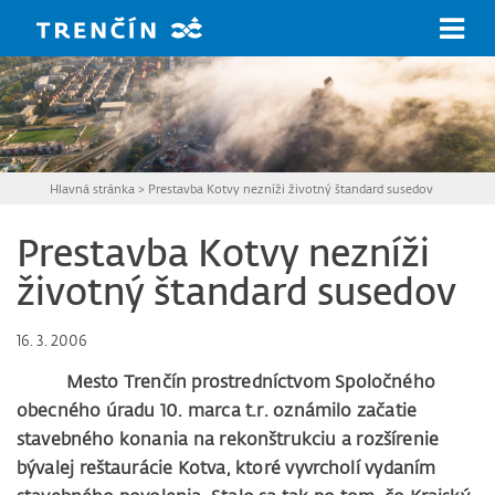
Prejsť na hlavný obsah
Hlavná stránka
>
Prestavba Kotvy nezníži životný štandard susedov
Prestavba Kotvy nezníži
životný štandard susedov
16. 3. 2006
Mesto Trenčín prostredníctvom Spoločného
obecného úradu 10. marca t.r. oznámilo začatie
stavebného konania na rekonštrukciu a rozšírenie
bývalej reštaurácie Kotva, ktoré vyvrcholí vydaním