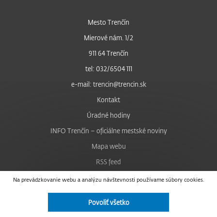
Mesto Trenčín
Mierové nám. 1/2
911 64 Trenčín
tel: 032/6504 111
e-mail: trencin@trencin.sk
Kontakt
Úradné hodiny
INFO Trenčín – oficiálne mestské noviny
Mapa webu
RSS feed
Nastavenie cookies
Na prevádzkovanie webu a analýzu návštevnosti používame súbory cookies.
Facebook
Povoliť všetko
YouTube