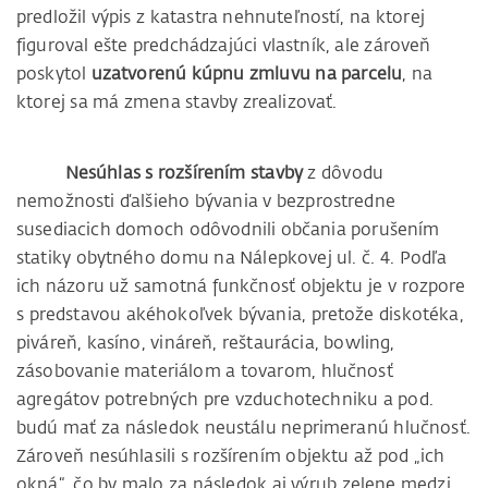
predložil výpis z katastra nehnuteľností, na ktorej
figuroval ešte predchádzajúci vlastník, ale zároveň
poskytol
uzatvorenú kúpnu zmluvu na parcelu
, na
ktorej sa má zmena stavby zrealizovať.
Nesúhlas s rozšírením stavby
z dôvodu
nemožnosti ďalšieho bývania v bezprostredne
susediacich domoch odôvodnili občania porušením
statiky obytného domu na Nálepkovej ul. č. 4. Podľa
ich názoru už samotná funkčnosť objektu je v rozpore
s predstavou akéhokoľvek bývania, pretože diskotéka,
piváreň, kasíno, vináreň, reštaurácia, bowling,
zásobovanie materiálom a tovarom, hlučnosť
agregátov potrebných pre vzduchotechniku a pod.
budú mať za následok neustálu neprimeranú hlučnosť.
Zároveň nesúhlasili s rozšírením objektu až pod „ich
okná“, čo by malo za následok aj výrub zelene medzi