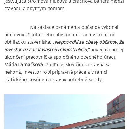
jestvujúca stromová hluková a prachová bariéra medzi
stavbou a obytným domom.
Na základe oznámenia občanov vykonali
pracovníci Spoločného obecného úradu v Trenčíne
obhliadku staveniska.
„Nepotvrdili sa obavy občanov, že
investor už začal vlastnú rekonštrukciu,“
povedala po jej
ukončení pracovníčka spoločného obecného úradu
Mária Lamačková
. Podľa jej slov čierna stavba sa
nekoná, investor robí prípravné práce a v rámci
statického posúdenia stavby potrebné sondy.