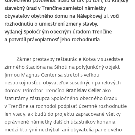
stavebného povolenia.
Stalo sa tak po tom, čo
Krajský
stavebný úrad v Trenčíne zamietol námietky
obyvateľov obytného domu na Nálepkovej ul. voči
rozhodnutiu o umiestnení zmeny stavby,
vydanej Spoločným obecným úradom Trenčíne
a potvrdil právoplatnosť jeho rozhodnutia.
Zámer prestavby reštaurácie Kotva v susedstve
zimného štadióna na Sihoti na polyfunkčný objekt
firmou Magnus Center sa stretol s veľkou
nespokojnosťou obyvateľov susedných panelových
domov. Primátor Trenčína
Branislav Celler
ako
štatutárny zástupca Spoločného obecného úradu
v Trenčíne sa rozhodol podpísať územné rozhodnutie
len vtedy, ak budú do projektu zapracované všetky
oprávnené námietky ďalších účastníkov konania,
medzi ktorými nechýbali ani obyvatelia panelového