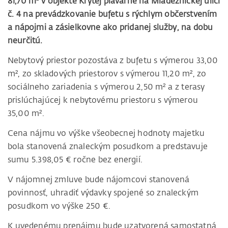
81,70 m² v objekte Krytej plavárne na Mládežníckej ulici
č. 4 na prevádzkovanie bufetu s rýchlym občerstvením
a nápojmi a zásielkovne ako pridanej služby, na dobu
neurčitú.
Nebytový priestor pozostáva z bufetu s výmerou 33,00
m², zo skladových priestorov s výmerou 11,20 m², zo
sociálneho zariadenia s výmerou 2,50 m² a z terasy
prislúchajúcej k nebytovému priestoru s výmerou
35,00 m².
Cena nájmu vo výške všeobecnej hodnoty majetku
bola stanovená znaleckým posudkom a predstavuje
sumu 5.398,05 € ročne bez energií.
V nájomnej zmluve bude nájomcovi stanovená
povinnosť, uhradiť výdavky spojené so znaleckým
posudkom vo výške 250 €.
K uvedenému prenájmu bude uzatvorená samostatná