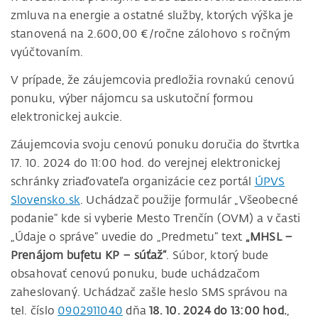
zmluva na energie a ostatné služby, ktorých výška je
stanovená na 2.600,00 €/ročne zálohovo s ročným
vyúčtovaním.
V prípade, že záujemcovia predložia rovnakú cenovú
ponuku, výber nájomcu sa uskutoční formou
elektronickej aukcie.
Záujemcovia svoju cenovú ponuku doručia do štvrtka
17. 10. 2024 do 11:00 hod. do verejnej elektronickej
schránky zriaďovateľa organizácie cez portál
ÚPVS
Slovensko.sk
. Uchádzač použije formulár „Všeobecné
podanie“ kde si vyberie Mesto Trenčín (OVM) a v časti
„Údaje o správe“ uvedie do „Predmetu“ text
„MHSL –
Prenájom bufetu KP – súťaž“
. Súbor, ktorý bude
obsahovať cenovú ponuku, bude uchádzačom
zaheslovaný. Uchádzač zašle heslo SMS správou na
tel. číslo
0902911040
dňa
18. 10. 2024 do 13:00 hod.
,