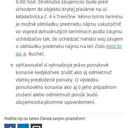
9.00 hod. Stretnutie záujemcov bude pred
vchodom do objektu Krytej plavárne na ul.
Mládežnícka č. 4 v Trenčíne. Mimo tohto termínu
je možné obhliadku predmetu nájmu uskutočniť
vo vopred dohodnutých termínoch podľa záujmu
uchádzačov tak, že uchádzač nahlási svoj záujem
o obhliadku predmetu nájmu na tel. číslo
0902 911
p. Buchel,
166
,
vyhlasovateľ si vyhradzuje právo ponukové
konanie kedykoľvek zrušiť ako aj odmietnuť
všetky predložené ponuky. O výsledku
ponukového konania ako aj o jeho prípadnom
zrušení alebo odmietnutí ponúk budú
záujemcovia písomne upovedomení.
Pošlite tip na tento článok svojim priateľom!