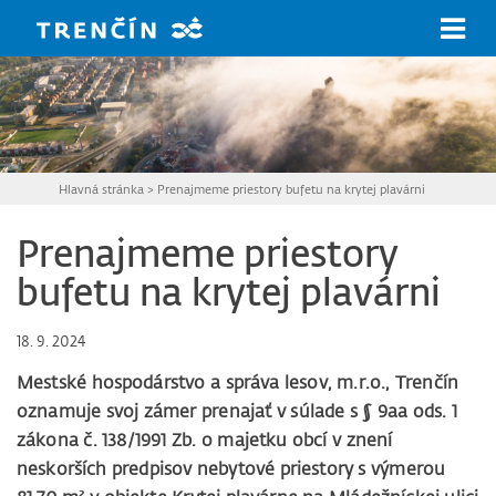
Prejsť na hlavný obsah
Hlavná stránka
>
Prenajmeme priestory bufetu na krytej plavárni
Prenajmeme priestory
bufetu na krytej plavárni
18. 9. 2024
Mestské hospodárstvo a správa lesov, m.r.o., Trenčín
oznamuje svoj zámer prenajať v súlade s § 9aa ods. 1
zákona č. 138/1991 Zb. o majetku obcí v znení
neskorších predpisov nebytové priestory s výmerou