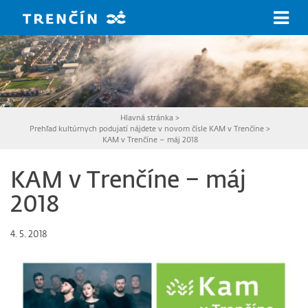
Prejsť na hlavný obsah
Hlavná stránka
>
Prehľad kultúrnych podujatí nájdete v novom čísle KAM v Trenčíne
>
KAM v Trenčíne – máj 2018
KAM v Trenčíne – máj
2018
4. 5. 2018