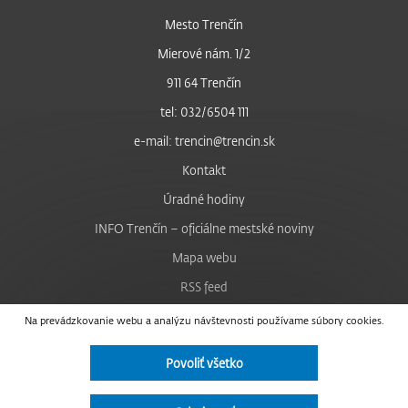
Mesto Trenčín
Mierové nám. 1/2
911 64 Trenčín
tel: 032/6504 111
e-mail: trencin@trencin.sk
Kontakt
Úradné hodiny
INFO Trenčín – oficiálne mestské noviny
Mapa webu
RSS feed
Nastavenie cookies
Na prevádzkovanie webu a analýzu návštevnosti používame súbory cookies.
Facebook
Povoliť všetko
YouTube
Instagram