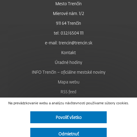
Mesto Trenčín
Mierové nám. 1/2
911 64 Trenčín
tel: 032/6504 111
e-mail: trencin@trencin.sk
Kontakt
Úradné hodiny
INFO Trenčín – oficiálne mestské noviny
Mapa webu
RSS feed
Nastavenie cookies
Na prevádzkovanie webu a analýzu návštevnosti používame súbory cookies.
Facebook
Povoliť všetko
YouTube
Instagram
Odmietnuť