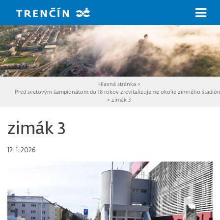
Prejsť na hlavný obsah
Hlavná stránka
>
Pred svetovým šampionátom do 18 rokov zrevitalizujeme okolie zimného štadió
>
zimák 3
zimák 3
12. 1. 2026