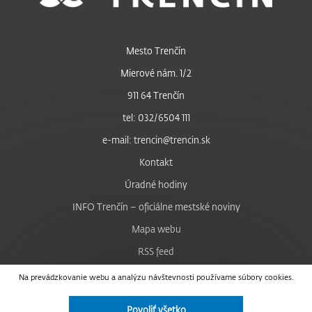
Mesto Trenčín
Mierové nám. 1/2
911 64 Trenčín
tel: 032/6504 111
e-mail: trencin@trencin.sk
Kontakt
Úradné hodiny
INFO Trenčín – oficiálne mestské noviny
Mapa webu
RSS feed
Nastavenie cookies
Na prevádzkovanie webu a analýzu návštevnosti používame súbory cookies.
Facebook
Povoliť všetko