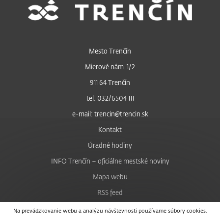
Mesto Trenčín
Mierové nám. 1/2
911 64 Trenčín
tel: 032/6504 111
e-mail: trencin@trencin.sk
Kontakt
Úradné hodiny
INFO Trenčín – oficiálne mestské noviny
Mapa webu
RSS feed
Nastavenie cookies
Na prevádzkovanie webu a analýzu návštevnosti používame súbory cookies.