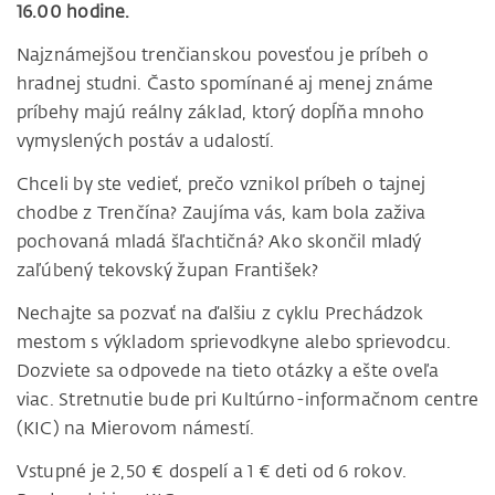
16.00 hodine.
Najznámejšou trenčianskou povesťou je príbeh o
hradnej studni. Často spomínané aj menej známe
príbehy majú reálny základ, ktorý dopĺňa mnoho
vymyslených postáv a udalostí.
Chceli by ste vedieť, prečo vznikol príbeh o tajnej
chodbe z Trenčína? Zaujíma vás, kam bola zaživa
pochovaná mladá šľachtičná? Ako skončil mladý
zaľúbený tekovský župan František?
Nechajte sa pozvať na ďalšiu z cyklu Prechádzok
mestom s výkladom sprievodkyne alebo sprievodcu.
Dozviete sa odpovede na tieto otázky a ešte oveľa
viac. Stretnutie bude pri Kultúrno-informačnom centre
(KIC) na Mierovom námestí.
Vstupné je 2,50 € dospelí a 1 € deti od 6 rokov.