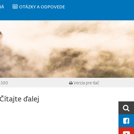
IÁ
OTÁZKY A ODPOVEDE
×300
Verzia pre tlač
Čítajte ďalej