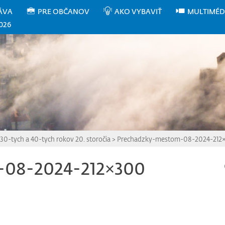
ÁVA
PRE OBČANOV
AKO VYBAVIŤ
MULTIMÉD
026
0-tych a 40-tych rokov 20. storočia
>
Prechadzky-mestom-08-2024-212
-08-2024-212×300