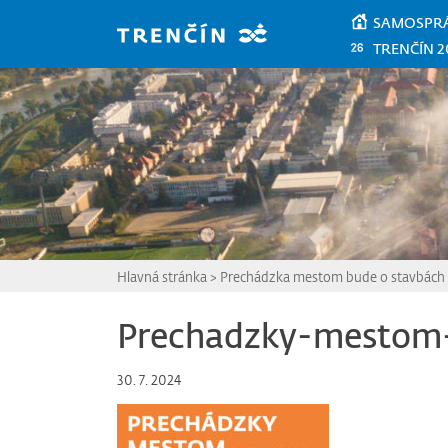
Prejsť na hlavný obsah
SAMOSPR
TRENČÍN 2
Hlavná stránka
>
Prechádzka mestom bude o stavbách 3
Prechadzky-mestom
30. 7. 2024