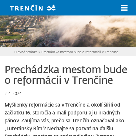
Prejsť na hlavný obsah
Hlavná stránka
>
Prechádzka mestom bude o reformácii v Trenčíne
Prechádzka mestom bude
o reformácii v Trenčíne
2. 4. 2024
Myšlienky reformácie sa v Trenčíne a okolí šírili od
začiatku 16. storočia a mali podporu aj u hradných
pánov. Zaujíma vás, prečo sa Trenčín označoval ako
„Luteránsky Rím“? Nechajte sa pozvať na ďalšiu