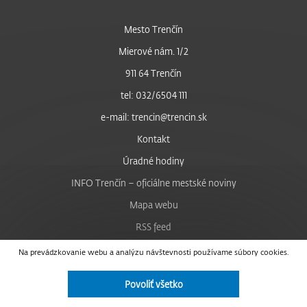
Mesto Trenčín
Mierové nám. 1/2
911 64 Trenčín
tel: 032/6504 111
e-mail: trencin@trencin.sk
Kontakt
Úradné hodiny
INFO Trenčín – oficiálne mestské noviny
Mapa webu
RSS feed
Nastavenie cookies
Na prevádzkovanie webu a analýzu návštevnosti používame súbory cookies.
Facebook
Povoliť všetko
YouTube