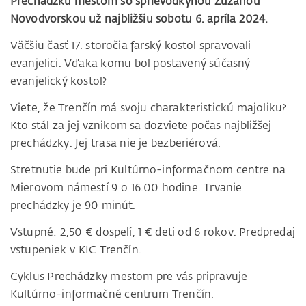
Prechádzku mestom so sprievodkyňou Zuzanou
Novodvorskou už najbližšiu sobotu 6. apríla 2024.
Väčšiu časť 17. storočia farský kostol spravovali
evanjelici. Vďaka komu bol postavený súčasný
evanjelický kostol?
Viete, že Trenčín má svoju charakteristickú majoliku?
Kto stál za jej vznikom sa dozviete počas najbližšej
prechádzky. Jej trasa nie je bezberiérová.
Stretnutie bude pri Kultúrno-informačnom centre na
Mierovom námestí 9 o 16.00 hodine. Trvanie
prechádzky je 90 minút.
Vstupné: 2,50 € dospelí, 1 € deti od 6 rokov. Predpredaj
vstupeniek v KIC Trenčín.
Cyklus Prechádzky mestom pre vás pripravuje
Kultúrno-informačné centrum Trenčín.