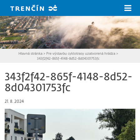
Prejsť na hlavný obsah
Hlavná stránka
>
Pre výstavbu cyklotrasy uzatvorená hrádza
>
343f2f42-865f-4148-8d52-8d04301753fc
343f2f42-865f-4148-8d52-
8d04301753fc
21. 8. 2024