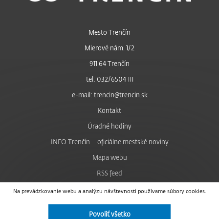
Mesto Trenčín
Mierové nám. 1/2
911 64 Trenčín
tel: 032/6504 111
e-mail: trencin@trencin.sk
Kontakt
Úradné hodiny
INFO Trenčín – oficiálne mestské noviny
Mapa webu
RSS feed
Nastavenie cookies
Na prevádzkovanie webu a analýzu návštevnosti používame súbory cookies.
Facebook
Povoliť všetko