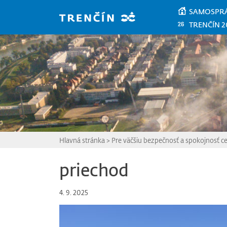
Prejsť na hlavný obsah
SAMOSPR
TRENČÍN 2
Hlavná stránka
>
Pre väčšiu bezpečnosť a spokojnosť 
priechod
4. 9. 2025