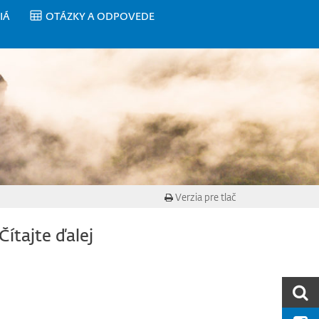
IÁ
OTÁZKY A ODPOVEDE
Verzia pre tlač
Čítajte ďalej