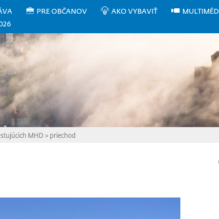
ÁVA
PRE OBČANOV
AKO VYBAVIŤ
MULTIMÉD
026
cestujúcich MHD
>
priechod