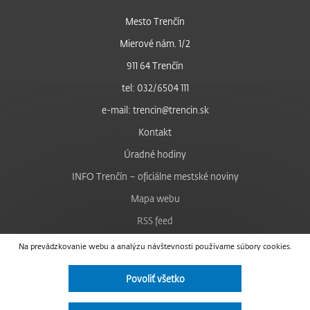
Mesto Trenčín
Mierové nám. 1/2
911 64 Trenčín
tel: 032/6504 111
e-mail: trencin@trencin.sk
Kontakt
Úradné hodiny
INFO Trenčín – oficiálne mestské noviny
Mapa webu
RSS feed
Nastavenie cookies
Na prevádzkovanie webu a analýzu návštevnosti používame súbory cookies.
Facebook
Povoliť všetko
YouTube
Instagram