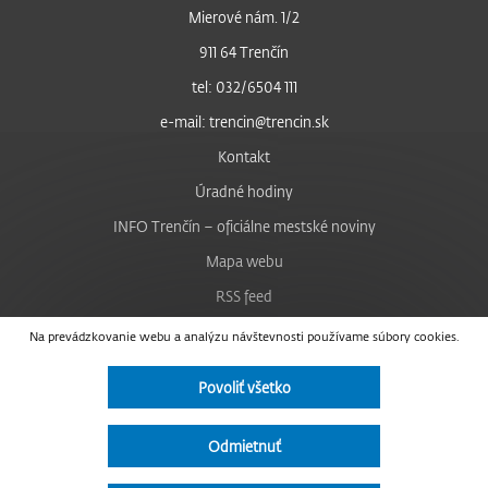
Mierové nám. 1/2
911 64 Trenčín
tel: 032/6504 111
e-mail: trencin@trencin.sk
Kontakt
Úradné hodiny
INFO Trenčín – oficiálne mestské noviny
Mapa webu
RSS feed
Nastavenie cookies
Na prevádzkovanie webu a analýzu návštevnosti používame súbory cookies.
Facebook
Povoliť všetko
YouTube
Instagram
Odmietnuť
Vyhlásenie o prístupnosti