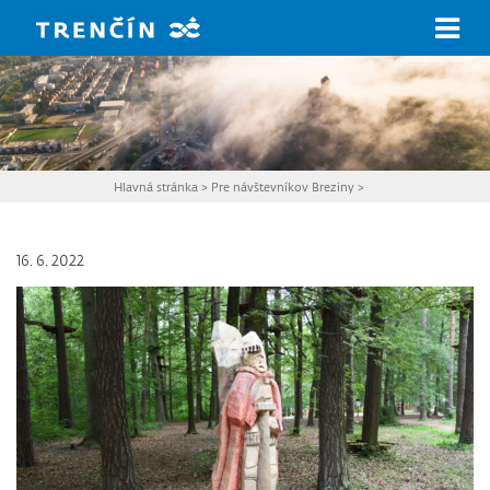
Prejsť na hlavný obsah
Hlavná stránka
>
Pre návštevníkov Breziny
>
16. 6. 2022