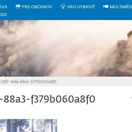
ÁVA
PRE OBČANOV
AKO VYBAVIŤ
MULTIMÉD
026
38f7-4a4a-88a3-f379b060a8f0
-88a3-f379b060a8f0