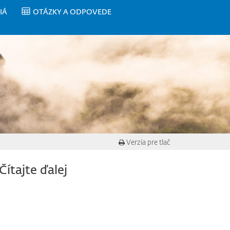
IÁ
OTÁZKY A ODPOVEDE
Verzia pre tlač
Čítajte ďalej