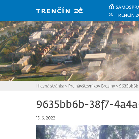
Prejsť na hlavný obsah
SAMOSPR
TRENČÍN 2
Hlavná stránka
>
Pre návštevníkov Breziny
>
9635bb6b-
9635bb6b-38f7-4a4a
15. 6. 2022