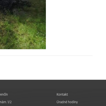
enčín
Kontakt
nám. 1/2
Úradné hodiny