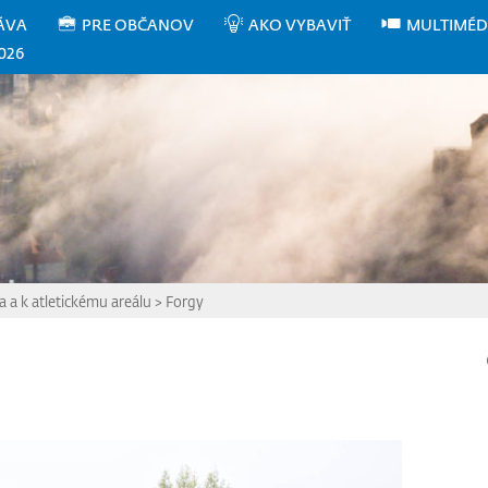
ÁVA
PRE OBČANOV
AKO VYBAVIŤ
MULTIMÉD
026
 a k atletickému areálu
>
Forgy