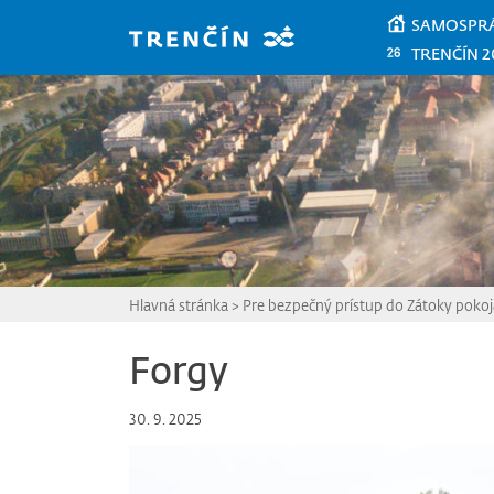
Prejsť na hlavný obsah
SAMOSPR
TRENČÍN 2
Hlavná stránka
>
Pre bezpečný prístup do Zátoky pokoja
Forgy
30. 9. 2025