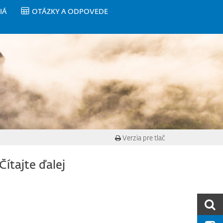
IÁ
OTÁZKY A ODPOVEDE
Verzia pre tlač
Čítajte ďalej