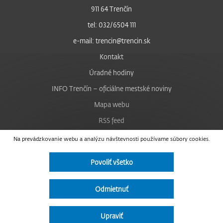
911 64 Trenčín
tel: 032/6504 111
e-mail: trencin@trencin.sk
Kontakt
Úradné hodiny
INFO Trenčín – oficiálne mestské noviny
Mapa webu
RSS feed
Nastavenie cookies
Na prevádzkovanie webu a analýzu návštevnosti používame súbory cookies.
Facebook
Povoliť všetko
YouTube
Instagram
Odmietnuť
Vyhlásenie o prístupnosti
Upraviť