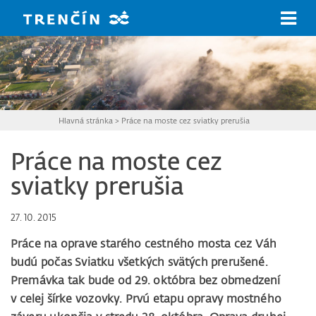
Prejsť na hlavný obsah
Hlavná stránka
>
Práce na moste cez sviatky prerušia
Práce na moste cez
sviatky prerušia
27. 10. 2015
Práce na oprave starého cestného mosta cez Váh
budú počas Sviatku všetkých svätých prerušené.
Premávka tak bude od 29. októbra bez obmedzení
v celej šírke vozovky. Prvú etapu opravy mostného