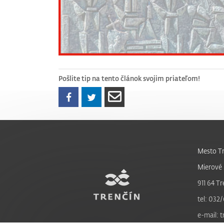
Pošlite tip na tento článok svojim priateľom!
Mesto Tr
Mierové 
911 64 Tr
tel: 032/
e-mail: 