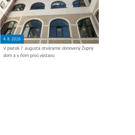
4. 8. 2026
V piatok 7. augusta otvárame obnovený Župný
dom a v ňom prvú výstavu