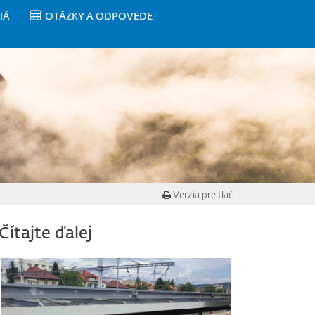
IÁ
OTÁZKY A ODPOVEDE
Verzia pre tlač
Čítajte ďalej