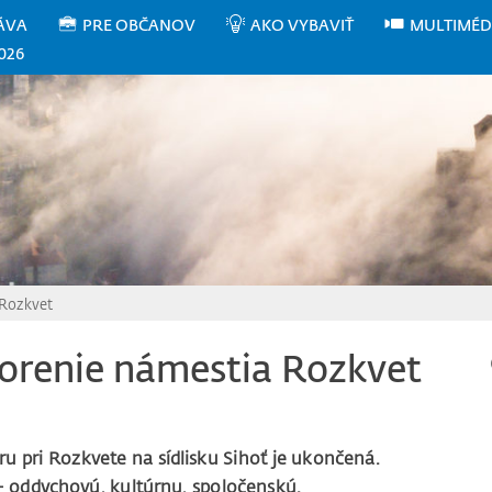
ÁVA
PRE OBČANOV
AKO VYBAVIŤ
MULTIMÉD
026
 Rozkvet
orenie námestia Rozkvet
u pri Rozkvete na sídlisku Sihoť je ukončená.
 – oddychovú, kultúrnu, spoločenskú.