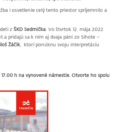
žba i osvetlenie celý tento priestor spríjemnilo a
deti z
ŠKD Sedmička
. Vo štvrtok 12. mája 2022
 a pridajú sa k nim aj dvaja páni zo Sihote –
loš Žáčik
, ktorí ponúknu svoju interpretáciu
o 17.00 h na vynovené námestie. Otvorte ho spolu