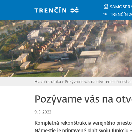
Prejsť na hlavný obsah
SAMOSPR
TRENČÍN 2
Hlavná stránka
>
Pozývame vás na otvorenie námestia
Pozývame vás na otv
9. 5. 2022
Kompletná rekonštrukcia verejného priestor
Námestie je pripravené plniť svoju funkciu