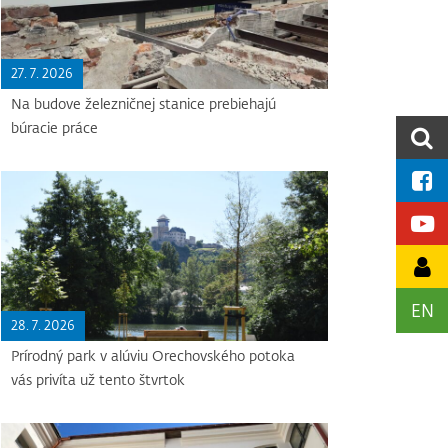
27. 7. 2026
Na budove železničnej stanice prebiehajú
búracie práce
EN
28. 7. 2026
Prírodný park v alúviu Orechovského potoka
vás privíta už tento štvrtok