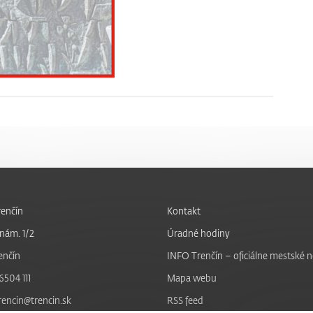
enčín
Kontakt
nám. 1/2
Úradné hodiny
enčín
INFO Trenčín – oficiálne mestské 
6504 111
Mapa webu
trencin@trencin.sk
RSS feed