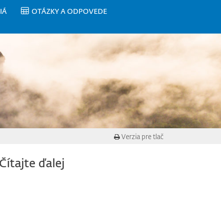
IÁ
OTÁZKY A ODPOVEDE
Verzia pre tlač
Čítajte ďalej