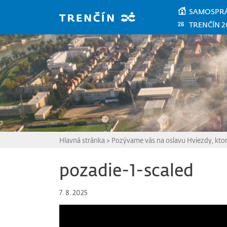
Prejsť na hlavný obsah
SAMOSPR
TRENČÍN 2
Hlavná stránka
>
Pozývame vás na oslavu Hviezdy, ktor
pozadie-1-scaled
7. 8. 2025