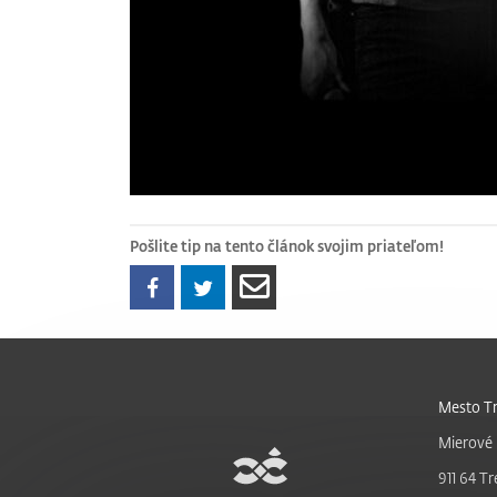
Pošlite tip na tento článok svojim priateľom!
Mesto Tr
Mierové 
911 64 Tr