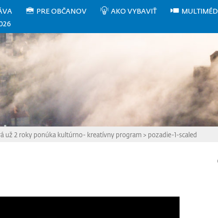
ÁVA
PRE OBČANOV
AKO VYBAVIŤ
MULTIMÉD
026
á už 2 roky ponúka kultúrno- kreatívny program
>
pozadie-1-scaled