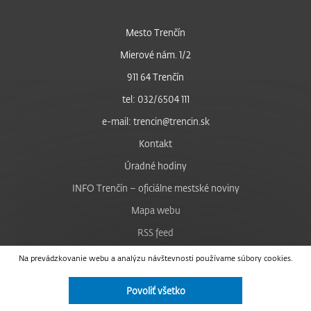
Mesto Trenčín
Mierové nám. 1/2
911 64 Trenčín
tel: 032/6504 111
e-mail: trencin@trencin.sk
Kontakt
Úradné hodiny
INFO Trenčín – oficiálne mestské noviny
Mapa webu
RSS feed
Nastavenie cookies
Na prevádzkovanie webu a analýzu návštevnosti používame súbory cookies.
Facebook
Povoliť všetko
YouTube