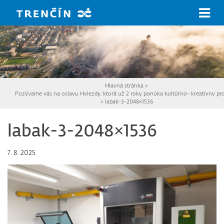
Prejsť na hlavný obsah
Hlavná stránka
>
Pozývame vás na oslavu Hviezdy, ktorá už 2 roky ponúka kultúrno- kreatívny p
>
labak-3-2048×1536
labak-3-2048×1536
7. 8. 2025