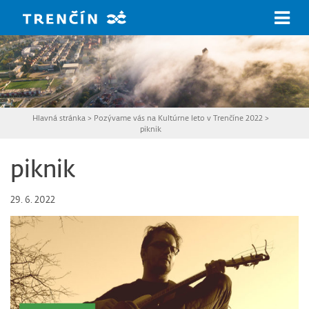
Prejsť na hlavný obsah
Hlavná stránka
>
Pozývame vás na Kultúrne leto v Trenčíne 2022
>
piknik
piknik
29. 6. 2022