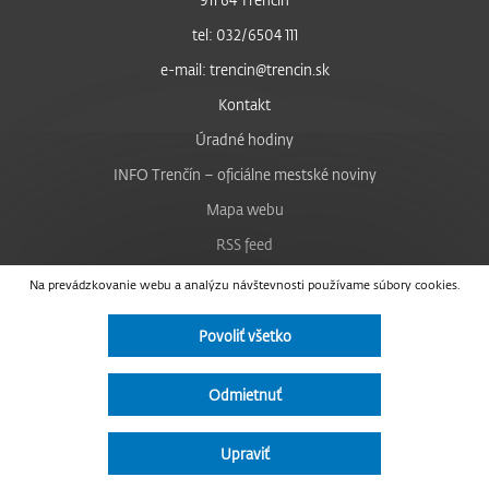
tel: 032/6504 111
e-mail: trencin@trencin.sk
Kontakt
Úradné hodiny
INFO Trenčín – oficiálne mestské noviny
Mapa webu
RSS feed
Nastavenie cookies
Na prevádzkovanie webu a analýzu návštevnosti používame súbory cookies.
Facebook
Povoliť všetko
YouTube
Instagram
Odmietnuť
Vyhlásenie o prístupnosti
Upraviť