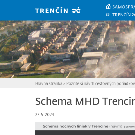
Prejsť na hlavný obsah
SAMOSPR
TRENČÍN 2
Hlavná stránka
>
Pozrite si návrh cestovných poriadko
Schema MHD Trenci
27. 5. 2024