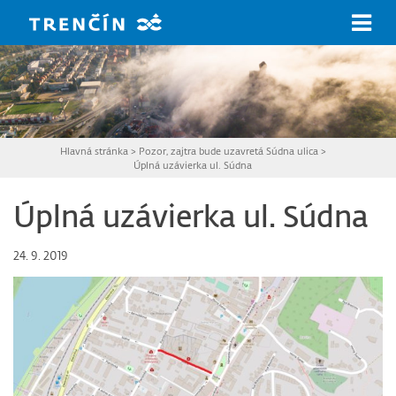
Prejsť na hlavný obsah
Hlavná stránka
>
Pozor, zajtra bude uzavretá Súdna ulica
>
Úplná uzávierka ul. Súdna
Úplná uzávierka ul. Súdna
24. 9. 2019