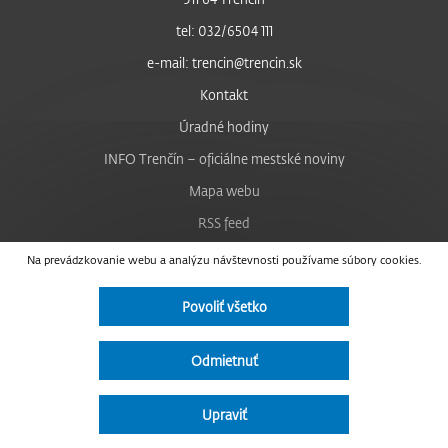
tel: 032/6504 111
e-mail: trencin@trencin.sk
Kontakt
Úradné hodiny
INFO Trenčín – oficiálne mestské noviny
Mapa webu
RSS feed
Nastavenie cookies
Na prevádzkovanie webu a analýzu návštevnosti používame súbory cookies.
Facebook
Povoliť všetko
YouTube
Instagram
Odmietnuť
Vyhlásenie o prístupnosti
Upraviť