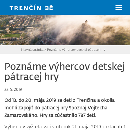
Prejsť na hlavný obsah
Hlavná stránka
>
Poznáme výhercov detskej pátracej hry
Poznáme výhercov detskej
pátracej hry
22. 5. 2019
Od 13. do 20. mája 2019 sa deti z Trenčína a okolia
mohli zapojiť do pátracej hry Spoznaj Vojtecha
Zamarovského. Hry sa zúčastnilo 787 detí.
Výhercov vyžrebovali v utorok 21. mája 2019 zakladateľ