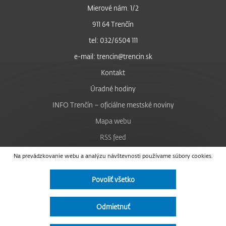
Mierové nám. 1/2
911 64 Trenčín
tel: 032/6504 111
e-mail: trencin@trencin.sk
Kontakt
Úradné hodiny
INFO Trenčín – oficiálne mestské noviny
Mapa webu
RSS feed
Nastavenie cookies
Na prevádzkovanie webu a analýzu návštevnosti používame súbory cookies.
Facebook
Povoliť všetko
YouTube
Instagram
Odmietnuť
Vyhlásenie o prístupnosti