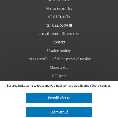
Mierové nám. 1/2
911 64 Trenčín
tel: 032/6504 111
e-mail: trencin@trencin.sk
Kontakt
Úradné hodiny
INFO Trenčín – oficiálne mestské noviny
Mapa webu
RSS feed
Nastavenie cookies
Na prevádzkovanie webu a analýzu návštevnosti používame súbory cookies.
Facebook
Povoliť všetko
YouTube
Instagram
Odmietnuť
Vyhlásenie o prístupnosti