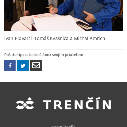
Ivan Piovarči. Tomáš Kvasnica a Michal Amrich.
Pošlite tip na tento článok svojim priateľom!
Mesto Trenčín