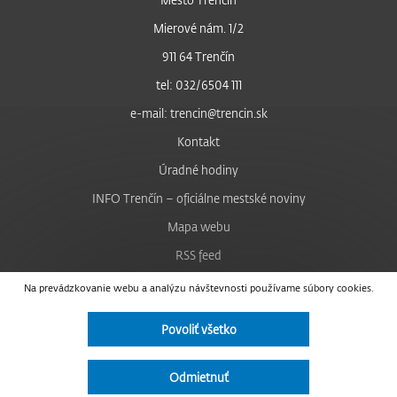
Mierové nám. 1/2
911 64 Trenčín
tel: 032/6504 111
e-mail: trencin@trencin.sk
Kontakt
Úradné hodiny
INFO Trenčín – oficiálne mestské noviny
Mapa webu
RSS feed
Nastavenie cookies
Na prevádzkovanie webu a analýzu návštevnosti používame súbory cookies.
Facebook
Povoliť všetko
YouTube
Instagram
Odmietnuť
Vyhlásenie o prístupnosti