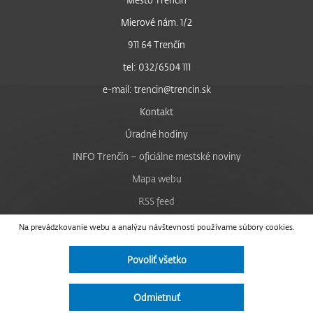
Mierové nám. 1/2
911 64 Trenčín
tel: 032/6504 111
e-mail: trencin@trencin.sk
Kontakt
Úradné hodiny
INFO Trenčín – oficiálne mestské noviny
Mapa webu
RSS feed
Nastavenie cookies
Na prevádzkovanie webu a analýzu návštevnosti používame súbory cookies.
Facebook
Povoliť všetko
YouTube
Instagram
Odmietnuť
Vyhlásenie o prístupnosti