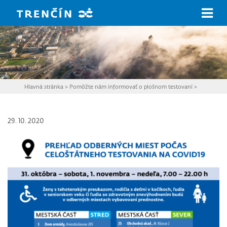
Prejsť na hlavný obsah
Hlavná stránka
>
Pomôžte nám informovať o plošnom testovaní
>
29. 10. 2020