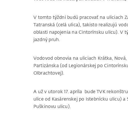
V tomto týždni budú pracovať na uliciach Z
Tatranská (celá ulica), takisto realizujú vod
oblasti napojenia na Cintorínsku ulicu). V
jazdný pruh.
Vodovod obnovia na uliciach Krátka, Nová, Z
Partizánska (od Legionárskej po Cintorínsku
Olbrachtovej).
A už v utorok 17. apríla bude TVK rekonštr
ulice od Kasárenskej po Istebnícku ulicu) a
Puškinovu ulicu).