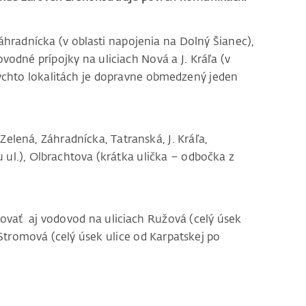
áhradnícka (v oblasti napojenia na Dolný Šianec),
ovodné prípojky na uliciach Nová a J. Kráľa (v
 týchto lokalitách je dopravne obmedzený jeden
elená, Záhradnícka, Tatranská, J. Kráľa,
 ul.), Olbrachtova (krátka ulička – odbočka z
uovať aj vodovod na uliciach Ružová (celý úsek
 Stromová (celý úsek ulice od Karpatskej po