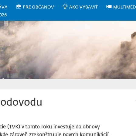
ÁVA
PRE OBČANOV
AKO VYBAVIŤ
MULTIMÉD
026
vodovodu
cie (TVK) v tomto roku investuje do obnovy
 kde zároveň zrekonštruuje povrch komunikácií.