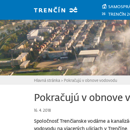
Prejsť na hlavný obsah
SAMOSPR
TRENČÍN 2
Hlavná stránka
>
Pokračujú v obnove vodovodu
Pokračujú v obnove 
16. 4. 2018
Spoločnosť Trenčianske vodárne a kanalizá
vodovodu na viacerých uliciach v Trenčíne,