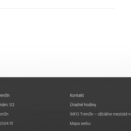
enčín
Kontakt
nám. 1/2
Úradné hodiny
enčín
INFO Trenčín – oficiálne mestské 
6504 111
Mapa webu