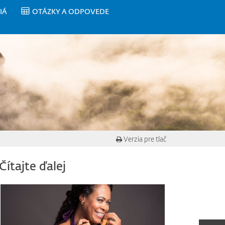
IÁ
OTÁZKY A ODPOVEDE
Verzia pre tlač
Čítajte ďalej