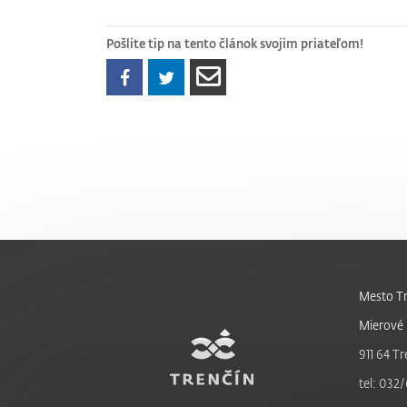
Pošlite tip na tento článok svojim priateľom!
Mesto Tr
Mierové 
911 64 Tr
tel: 032/