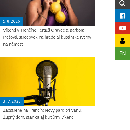
5. 8. 2026
Víkend v Trenčíne: Jerguš Oravec & Barbora
Piešová, stredovek na hrade aj kubánske rytmy
na námestí
EN
31. 7. 2026
Zaostrené na Trenčín: Nový park pri Váhu,
Župný dom, stanica aj kultúrny víkend