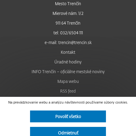
Mesto Trenčín
Mierové nám. 1/2
911 64 Trenčín
tel: 032/6504 111
e-mail: trencin@trencin.sk
Kontakt
Úradné hodiny
INFO Trenčín – oficiálne mestské noviny
Mapa webu
RSS feed
Nastavenie cookies
Na prevádzkovanie webu a analýzu návštevnosti používame súbory cookies.
Facebook
Povoliť všetko
YouTube
Instagram
Odmietnuť