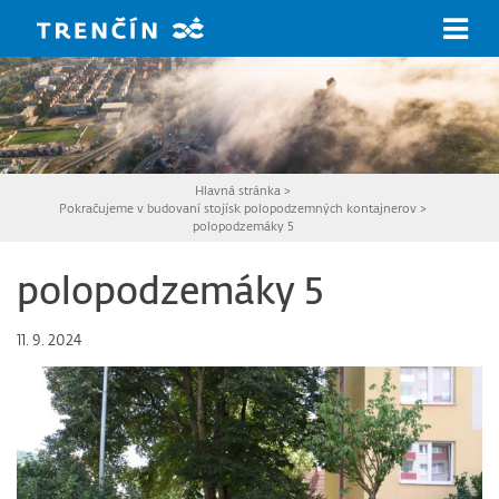
Prejsť na hlavný obsah
Hlavná stránka
>
Pokračujeme v budovaní stojísk polopodzemných kontajnerov
>
polopodzemáky 5
polopodzemáky 5
11. 9. 2024