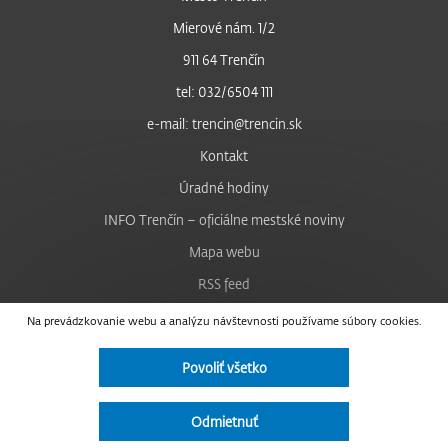
Mierové nám. 1/2
911 64 Trenčín
tel: 032/6504 111
e-mail: trencin@trencin.sk
Kontakt
Úradné hodiny
INFO Trenčín – oficiálne mestské noviny
Mapa webu
RSS feed
Nastavenie cookies
Na prevádzkovanie webu a analýzu návštevnosti používame súbory cookies.
Facebook
Povoliť všetko
YouTube
Instagram
Odmietnuť
Vyhlásenie o prístupnosti