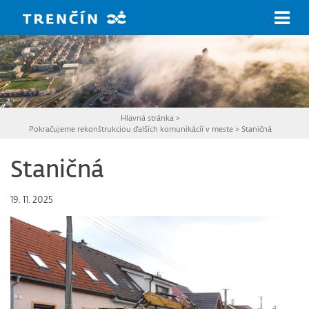
Prejsť na hlavný obsah
Hlavná stránka
>
Pokračujeme rekonštrukciou ďalších komunikácií v meste
>
Staničná
Staničná
19. 11. 2025