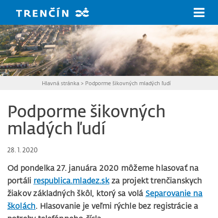
Prejsť na hlavný obsah
Hlavná stránka
>
Podporme šikovných mladých ľudí
Podporme šikovných
mladých ľudí
28. 1. 2020
Od pondelka 27. januára 2020 môžeme hlasovať na
portáli
respublica.mladez.sk
za projekt trenčianskych
žiakov základných škôl, ktorý sa volá
Separovanie na
školách
. Hlasovanie je veľmi rýchle bez registrácie a