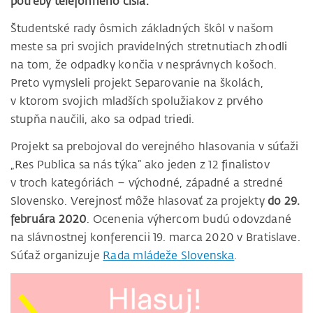
potreby telefónneho čísla.
Študentské rady ôsmich základných škôl v našom
meste sa pri svojich pravidelných stretnutiach zhodli
na tom, že odpadky končia v nesprávnych košoch.
Preto vymysleli projekt Separovanie na školách,
v ktorom svojich mladších spolužiakov z prvého
stupňa naučili, ako sa odpad triedi.
Projekt sa prebojoval do verejného hlasovania v súťaži
„Res Publica sa nás týka” ako jeden z 12 finalistov
v troch kategóriách – východné, západné a stredné
Slovensko. Verejnosť môže hlasovať za projekty
do 29.
februára 2020
. Ocenenia výhercom budú odovzdané
na slávnostnej konferencii 19. marca 2020 v Bratislave.
Súťaž organizuje
Rada mládeže Slovenska
.