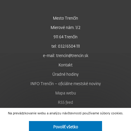
Mesto Trenčín
Mierové nám. 1/2
911 64 Trenčín
tel: 032/6504 111
e-mail: trencin@trencin.sk
Kontakt
Úradné hodiny
INFO Trenčín – oficiálne mestské noviny
Mapa webu
RSS feed
Nastavenie cookies
Na prevádzkovanie webu a analýzu návštevnosti používame súbory cookies.
Facebook
Povoliť všetko
YouTube