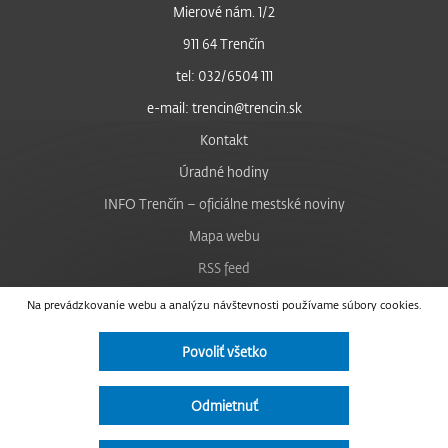
Mierové nám. 1/2
911 64 Trenčín
tel: 032/6504 111
e-mail: trencin@trencin.sk
Kontakt
Úradné hodiny
INFO Trenčín – oficiálne mestské noviny
Mapa webu
RSS feed
Nastavenie cookies
Na prevádzkovanie webu a analýzu návštevnosti používame súbory cookies.
Facebook
Povoliť všetko
YouTube
Instagram
Odmietnuť
Vyhlásenie o prístupnosti