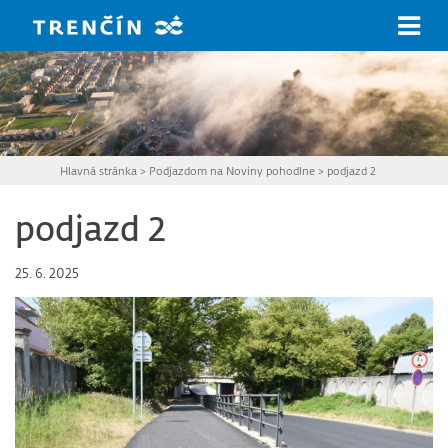
Prejsť na hlavný obsah
Hlavná stránka
>
Podjazdom na Noviny pohodlne
>
podjazd 2
podjazd 2
25. 6. 2025