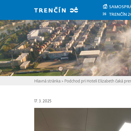
Prejsť na hlavný obsah
SAMOSPR
TRENČÍN 2
Hlavná stránka
>
Podchod pri Hoteli Elizabeth čaká pr
17. 3. 2025