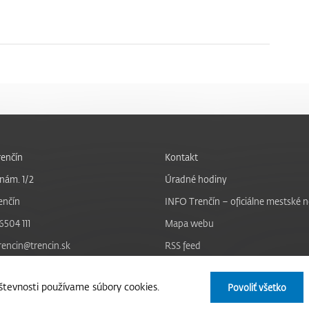
enčín
Kontakt
nám. 1/2
Úradné hodiny
enčín
INFO Trenčín – oficiálne mestské 
6504 111
Mapa webu
trencin@trencin.sk
RSS feed
Nastavenie cookies
tevnosti používame súbory cookies.
Povoliť všetko