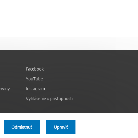
Facebook
YouTube
noviny
Instagram
Vyhlásenie o prístupnosti
Odmietnuť
Upraviť