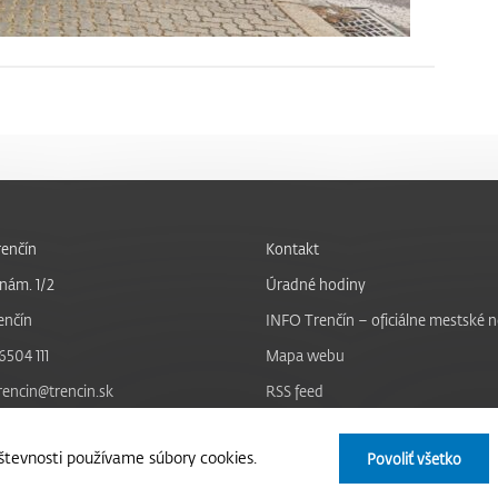
enčín
Kontakt
nám. 1/2
Úradné hodiny
enčín
INFO Trenčín – oficiálne mestské 
6504 111
Mapa webu
trencin@trencin.sk
RSS feed
Nastavenie cookies
tevnosti používame súbory cookies.
Povoliť všetko