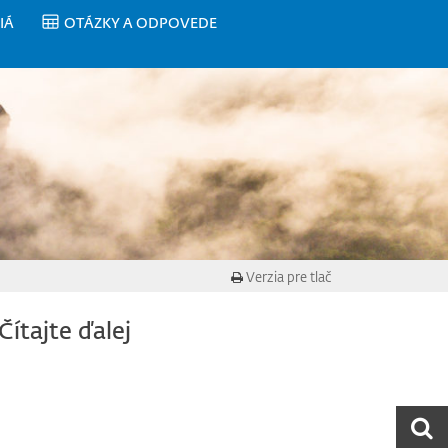
IÁ
OTÁZKY A ODPOVEDE
Verzia pre tlač
Čítajte ďalej