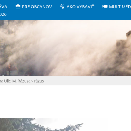
ÁVA
PRE OBČANOV
AKO VYBAVIŤ
MULTIMÉD
026
a Ulici M. Rázusa
>
rázus