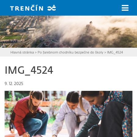
Prejsť na hlavný obsah
Hlavná stránka
>
Po farebnom chodníku bezpečne do školy
>
IMG_4524
IMG_4524
9. 12. 2025