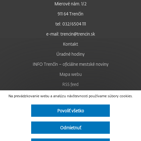
Mierové nám. 1/2
911 64 Trenčín
tel: 032/6504 111
e-mail: trencin@trencin.sk
Kontakt
Úradné hodiny
INFO Trenčín – oficiálne mestské noviny
Mapa webu
RSS feed
Nastavenie cookies
Na prevádzkovanie webu a analýzu návštevnosti používame súbory cookies.
Facebook
Povoliť všetko
YouTube
Instagram
Odmietnuť
Vyhlásenie o prístupnosti