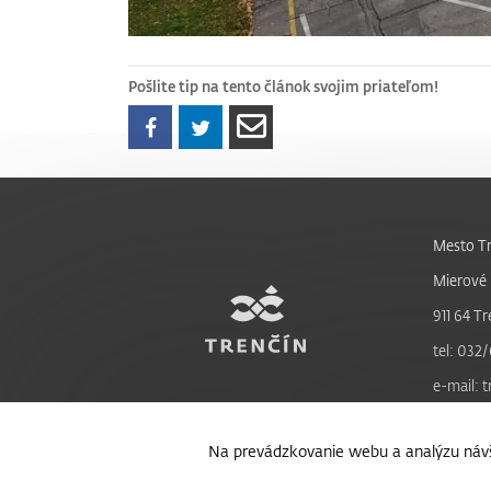
Pošlite tip na tento článok svojim priateľom!
Mesto Tr
Mierové 
911 64 Tr
tel: 032/
e-mail: 
Na prevádzkovanie webu a analýzu návš