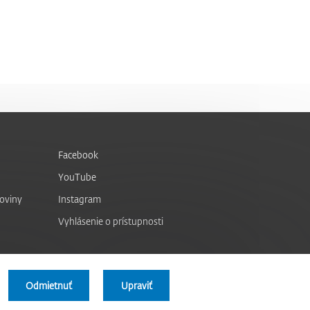
Facebook
YouTube
noviny
Instagram
Vyhlásenie o prístupnosti
Odmietnuť
Upraviť