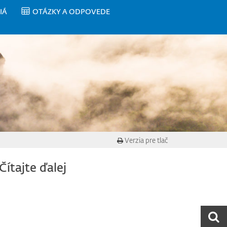
IÁ
OTÁZKY A ODPOVEDE
Verzia pre tlač
Čítajte ďalej