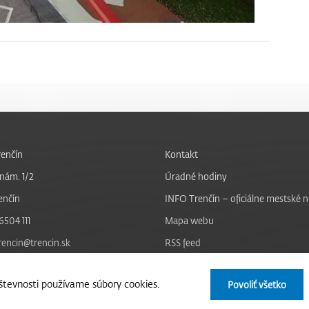
enčín
Kontakt
nám. 1/2
Úradné hodiny
enčín
INFO Trenčín – oficiálne mestské 
6504 111
Mapa webu
trencin@trencin.sk
RSS feed
Nastavenie cookies
tevnosti používame súbory cookies.
Povoliť všetko