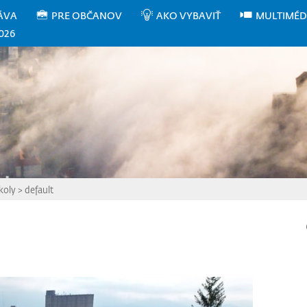
ÁVA
PRE OBČANOV
AKO VYBAVIŤ
MULTIMÉD
026
koly
>
default