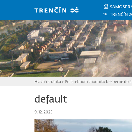
Prejsť na hlavný obsah
SAMOSPR
TRENČÍN 2
Hlavná stránka
>
Po farebnom chodníku bezpečne do š
default
9. 12. 2025