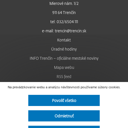
Mierové nám. 1/2
911 64 Trenčín
tel: 032/6504 111
e-mail: trencin@trencin.sk
Kontakt
Úradné hodiny
INFO Trenčín – oficiálne mestské noviny
Mapa webu
RSS feed
Nastavenie cookies
Na prevádzkovanie webu a analýzu návštevnosti používame súbory cookies.
Facebook
Povoliť všetko
YouTube
Instagram
Odmietnuť
Vyhlásenie o prístupnosti