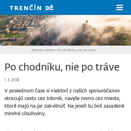
Prejsť na hlavný obsah
Hlavná stránka
>
Po chodníku, nie po tráve
Po chodníku, nie po tráve
1. 3. 2018
V poslednom čase si niektorí z našich spoluobčanov
skracujú cestu cez trávnik, navyše rovno cez miesta,
ktoré majú na jar zakvitnúť.
Na jeseň tu boli zasadené
mnohé cibuľoviny.