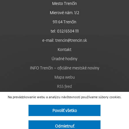
Mesto Trenčín
Mierové nám. 1/2
911 64 Trenčín
tel: 032/6504 111
e-mail: trencin@trencin.sk
Kontakt
Úradné hodiny
INFO Trenčín – oficiálne mestské noviny
Mapa webu
RSS feed
Nastavenie cookies
Na prevádzkovanie webu a analýzu návštevnosti používame súbory cookies.
Facebook
Povoliť všetko
YouTube
Instagram
Odmietnuť