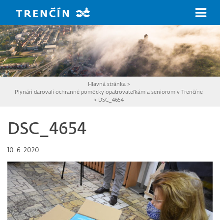
Prejsť na hlavný obsah
Hlavná stránka
>
Plynári darovali ochranné pomôcky opatrovateľkám a seniorom v Trenčíne
>
DSC_4654
DSC_4654
10. 6. 2020