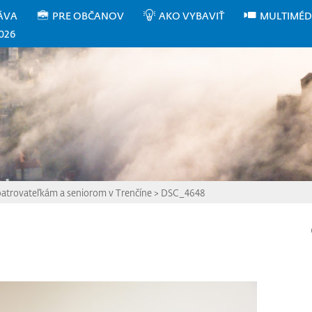
ÁVA
PRE OBČANOV
AKO VYBAVIŤ
MULTIMÉD
026
patrovateľkám a seniorom v Trenčíne
>
DSC_4648