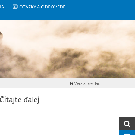
IÁ
OTÁZKY A ODPOVEDE
Verzia pre tlač
Čítajte ďalej