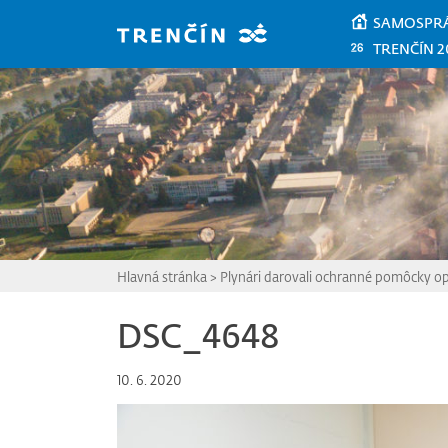
Prejsť na hlavný obsah
SAMOSPR
TRENČÍN 2
Hlavná stránka
>
Plynári darovali ochranné pomôcky o
DSC_4648
10. 6. 2020