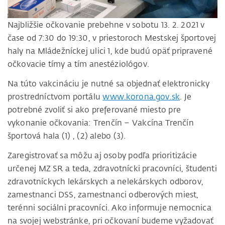
Najbližšie očkovanie prebehne v sobotu 13. 2. 2021 v
čase od 7:30 do 19:30, ​v priestoroch Mestskej športovej
haly na Mládežníckej ulici 1, kde budú opäť pripravené
očkovacie tímy a tím anestéziológov.
Na túto vakcináciu je nutné sa objednať elektronicky
prostredníctvom portálu
www.korona.gov.sk
. Je
potrebné zvoliť si ako preferované miesto pre
vykonanie očkovania: Trenčín – Vakcína Trenčín
športová hala (1) , (2) alebo (3).
Zaregistrovať sa môžu aj osoby podľa prioritizácie
určenej MZ SR a teda, zdravotnícki pracovníci, študenti
zdravotníckych lekárskych a nelekárskych odborov,
zamestnanci DSS, zamestnanci odberových miest,
terénni sociálni pracovníci. Ako informuje nemocnica
na svojej webstránke, pri očkovaní budeme vyžadovať