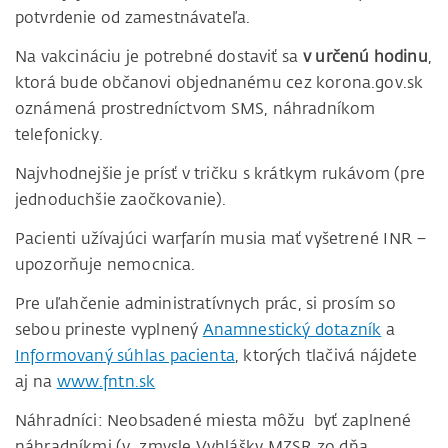
potvrdenie od zamestnávateľa.
Na vakcináciu je potrebné dostaviť sa
v určenú hodinu
,
ktorá bude občanovi objednanému cez korona.gov.sk
oznámená prostredníctvom SMS, náhradníkom
telefonicky.
Najvhodnejšie je prísť v tričku s krátkym rukávom (pre
jednoduchšie zaočkovanie).
Pacienti užívajúci warfarín musia mať vyšetrené INR –
upozorňuje nemocnica.
Pre uľahčenie administratívnych prác, si prosím so
sebou prineste vyplnený
Anamnestický dotazník
a
Informovaný súhlas pacienta
, ktorých tlačivá nájdete
aj na
www.fntn.sk
Náhradníci: Neobsadené miesta môžu byť zaplnené
náhradníkmi (v zmysle Vyhlášky MZSR zo dňa