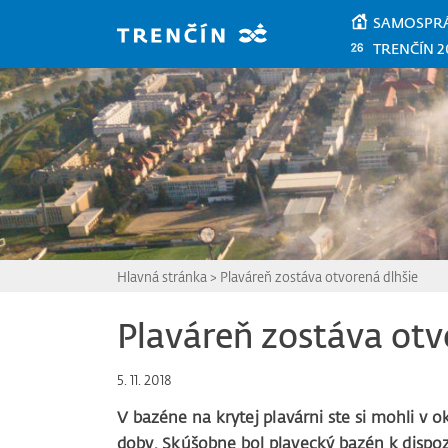
Prejsť na hlavný obsah
SAMOSPR
TRENČÍN 2
Hlavná stránka
>
Plaváreň zostáva otvorená dlhšie
Plaváreň zostáva otv
5. 11. 2018
V bazéne na krytej plavárni ste si mohli v o
doby. Skúšobne bol plavecký bazén k dispozí