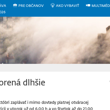
ÁVA
PRE OBČANOV
AKO VYBAVIŤ
MULTIMÉD
026
orená dlhšie
któbri zaplávať i mimo dovtedy platnej otváracej
cii v utorok už od 6.00 h a vo štvrtok až do 21.00