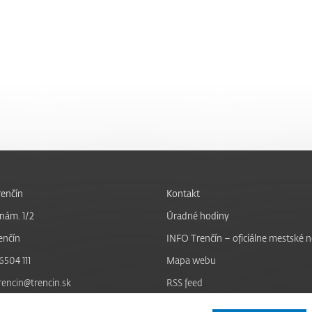
enčín
Kontakt
nám. 1/2
Úradné hodiny
enčín
INFO Trenčín – oficiálne mestské 
6504 111
Mapa webu
trencin@trencin.sk
RSS feed
Nastavenie cookies