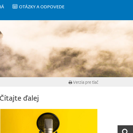
IÁ
OTÁZKY A ODPOVEDE
Verzia pre tlač
Čítajte ďalej