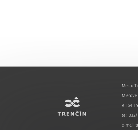
Mesto Tr
Mierové 
911 64 Tr
tel: 032/
e-mail: 