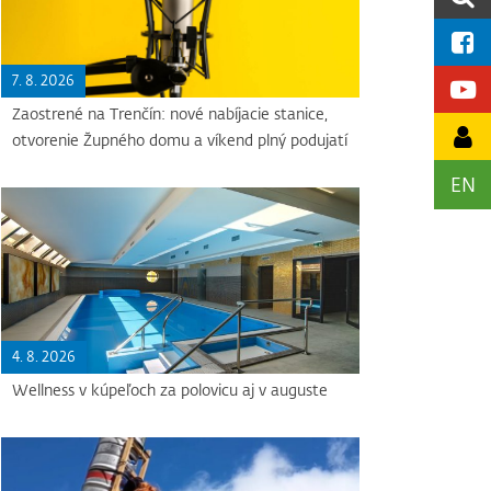
7. 8. 2026
Zaostrené na Trenčín: nové nabíjacie stanice,
otvorenie Župného domu a víkend plný podujatí
EN
4. 8. 2026
Wellness v kúpeľoch za polovicu aj v auguste