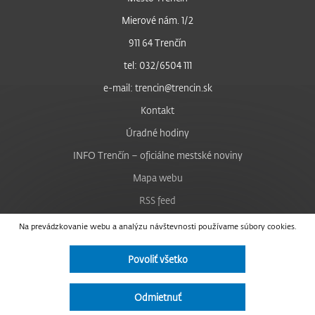
Mierové nám. 1/2
911 64 Trenčín
tel: 032/6504 111
e-mail: trencin@trencin.sk
Kontakt
Úradné hodiny
INFO Trenčín – oficiálne mestské noviny
Mapa webu
RSS feed
Nastavenie cookies
Na prevádzkovanie webu a analýzu návštevnosti používame súbory cookies.
Facebook
Povoliť všetko
YouTube
Instagram
Odmietnuť
Vyhlásenie o prístupnosti