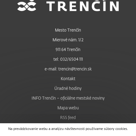
Mesto Trenčín
Mierové nám. 1/2
911 64 Trenčín
tel: 032/6504 111
e-mail: trencin@trencin.sk
Kontakt
Úradné hodiny
INFO Trenčín – oficiálne mestské noviny
Mapa webu
RSS feed
Nastavenie cookies
Na prevádzkovanie webu a analýzu návštevnosti používame súbory cookies.